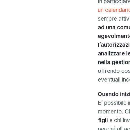
In particolar
un calendari
sempre attiv
ad una comun
egevolmente
l’autorizzaz
analizzare l
nella gestion
offrendo così
eventuali inc
Quando iniz
E’ possibile
momento. Chi
figli
e chi in
perché gli ac