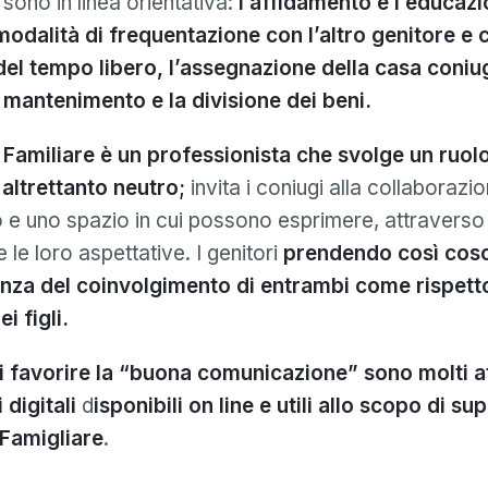
i sono in linea orientativa:
l’affidamento e l’educazio
 modalità di frequentazione con l’altro genitore e c
del tempo libero, l’assegnazione della casa coniu
 mantenimento e la divisione dei beni.
 Familiare è un professionista che svolge un ruolo
altrettanto neutro;
invita i coniugi alla collaborazi
 e uno spazio in cui possono esprimere, attraverso i
e le loro aspettative. I genitori
prendendo così cos
anza del coinvolgimento di entrambi come rispetto
i figli.
di favorire la “buona comunicazione” sono molti 
Email
 digitali
d
isponibili on line e utili allo scopo di s
Email
Famigliare
.
Password