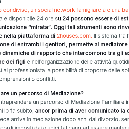
e
Password
o condiviso, un social network famigliare a e una ba
Conferma password
a e disponibile 24 ore s
u 24 possono essere di es
icazione “mirata”. Oggi tali strumenti sono rinve
Email
Accesso
Hai dimenticato la password?
 nella piattaforma di
2houses.com.
Il sistema tra l
o
password
ione di entrambi i genitori, permette al mediatore
Creare il mio account
invalide
Oppure accedi con
e dinamiche di rapporto che intercorrono tra gli e
e dei figli
e nell’organizzazione delle attività quotid
O registrati da
Facebook
Google
Apple
 al professionista la possibilità di proporre delle so
Facebook
Google
Apple
omprensioni o conflitti.
iare un percorso di Mediazione?
 intraprendere un percorso di Mediazione Familiare in
 lo fa subito,
ancor prima di aver comunicato la d
vece arriva in mediazione dopo anni dal divorzio, s
cordi imposti dai giudici faticano ad essere mantenu