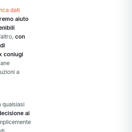
nca dati
tremo aiuto
nibili
’altro,
con
di
x coniugi
iane
luzioni a
 qualsiasi
ecisione ai
emplicemente
ti.