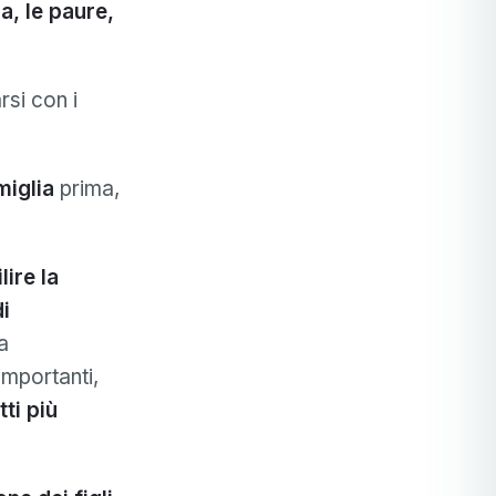
a, le paure,
si con i
miglia
prima,
lire la
di
a
importanti,
ti più