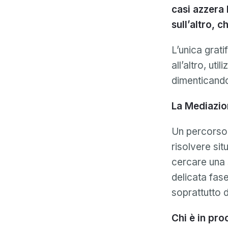
casi azzera 
sull’altro, 
L’unica grati
all’altro, uti
dimenticando 
La Mediazion
Un percorso d
risolvere sit
cercare una 
delicata fas
soprattutto de
Chi è in pro