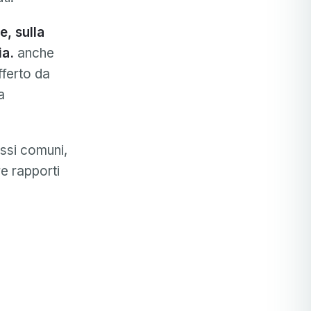
e, sulla
ia.
anche
fferto da
a
essi comuni,
e rapporti