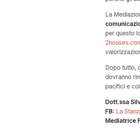
La Mediazion
comunicazion
per questo l
2houses.co
valorizzazio
Dopo tutto, d
dovranno rim
pacifici e co
Dott.ssa Sil
FB:
La Stanz
Mediatrice 