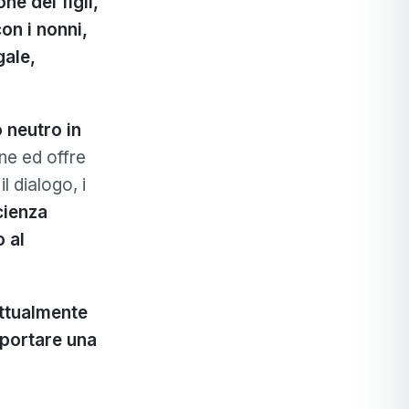
ne dei figli,
on i nonni,
gale,
 neutro in
one ed offre
l dialogo, i
cienza
 al
attualmente
upportare una