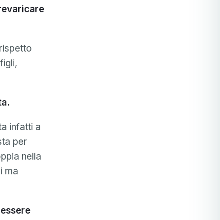
prevaricare
rispetto
igli,
ta.
 infatti a
sta per
ppia nella
ni ma
 essere