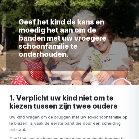
Geef het kind de kans en
moedig het aan om de
banden met uw vroegere
schoonfamilie te
onderhouden.
1. Verplicht uw kind niet om te
kiezen tussen zijn twee ouders
Uw kind vragen om de bruggen met uw ex-schoonfamilie op
te blazen, is vaak de eerste barst die door een scheiding
ontstaat.
Geef het kind de kans en moedig het aan om de banden te