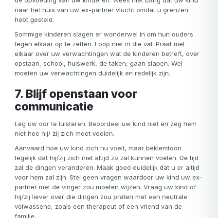
de opvoeding van uw kinderen. Wees niet bang dat uw kind
naar het huis van uw ex-partner vlucht omdat u grenzen
Facebook
Google
Apple
hebt gesteld.
Sommige kinderen slagen er wonderwel in om hun ouders
tegen elkaar op te zetten. Loop niet in die val. Praat met
elkaar over uw verwachtingen wat de kinderen betreft, over
opstaan, school, huiswerk, de taken, gaan slapen. Wel
moeten uw verwachtingen duidelijk en redelijk zijn.
7. Blijf openstaan voor
communicatie
Leg uw oor te luisteren. Beoordeel uw kind niet en zeg hem
niet hoe hij/ zij zich moet voelen.
Aanvaard hoe uw kind zich nu voelt, maar beklemtoon
tegelijk dat hij/zij zich niet altijd zo zal kunnen voelen. De tijd
zal de dingen veranderen. Maak goed duidelijk dat u er altijd
voor hem zal zijn. Stel geen vragen waardoor uw kind uw ex-
partner met de vinger zou moeten wijzen. Vraag uw kind of
hij/zij liever over die dingen zou praten met een neutrale
volwassene, zoals een therapeut of een vriend van de
familie.