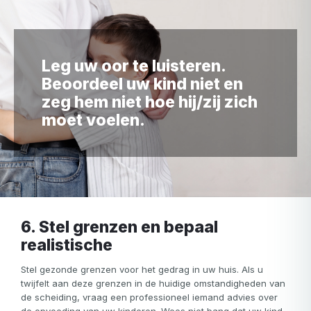
Leg uw oor te luisteren.
Beoordeel uw kind niet en
Uw email
zeg hem niet hoe hij/zij zich
Uw email
moet voelen.
Wachtwoord
Wachtwoord
Herhaal wachtwoord
6. Stel grenzen en bepaal
Email
Log in
Wachtwoord vergeten?
realistische
of
wachtwoord
Maak mijn account aan
is
Stel gezonde grenzen voor het gedrag in uw huis. Als u
Of log in met
ongeldig
twijfelt aan deze grenzen in de huidige omstandigheden van
de scheiding, vraag een professioneel iemand advies over
Of meld je aan
Facebook
Google
Apple