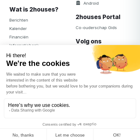
Android
Wat is 2houses?
2houses Portal
Berichten
Co-ouderschap Gids
Kalender
Financiën
Volg ons
Informatiebank
Facebook
Notificaties
Albums
Journaal
Toegang
© 2026
2houses.com