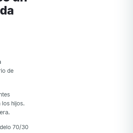
ida
a
rio de
ntes
los hijos.
era.
odelo 70/30