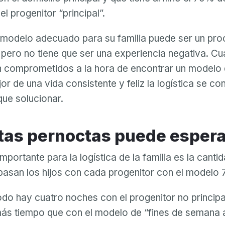
el progenitor “principal”.
 modelo adecuado para su familia puede ser un pr
pero no tiene que ser una experiencia negativa. C
n comprometidos a la hora de encontrar un modelo
jor de una vida consistente y feliz la logística se co
que solucionar.
ntas pernoctas puede esper
portante para la logística de la familia es la canti
asan los hijos con cada progenitor con el modelo 
Tu correo electrónico
odo hay cuatro noches con el progenitor no principal
Tu correo electrónico
ás tiempo que con el modelo de “fines de semana a
Contraseña