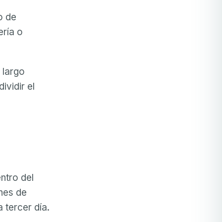
o de
ería o
 largo
ividir el
ntro del
ines de
 tercer día.