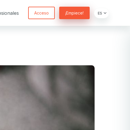
sionales
Acceso
¡Empiece!