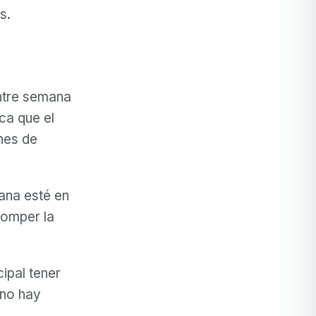
s.
entre semana
ca que el
ines de
ana esté en
romper la
cipal tener
 no hay