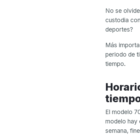
No se olvide 
custodia con 
deportes?
Más importan
periodo de ti
tiempo.
Horarios comunes para compartir
tiemp
El modelo 70
modelo hay c
semana, fine