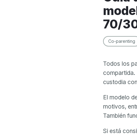
model
70/3
Co-parenting
Todos los pa
compartida. 
custodia co
El modelo de
motivos, entr
También func
Si está cons