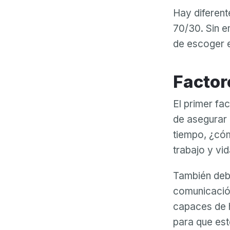
Hay diferent
70/30. Sin e
de escoger e
Facto
El primer fa
de asegurar 
tiempo, ¿cóm
trabajo y vi
También debe
comunicació
capaces de h
para que est