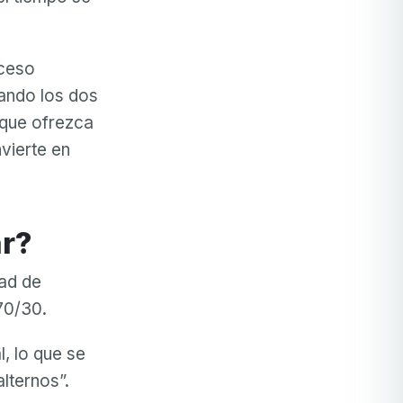
oceso
uando los dos
 que ofrezca
nvierte en
ar?
dad de
70/30.
, lo que se
lternos”.