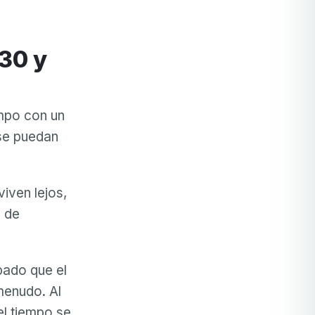
empo con un
 se puedan
iven lejos,
o de
pado que el
menudo. Al
el tiempo se