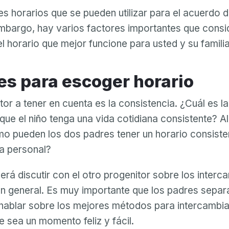
Contraseña
es horarios que se pueden utilizar para el acuerdo 
mbargo, hay varios factores importantes que consi
Confirmación de la contraseña
l horario que mejor funcione para usted y su familia
El
Iniciar sesión
¿Ha olvidado su contraseña?
correo
electrónico
res para escoger horario
Crear mi cuenta
o
O inicie sesión por
la
ctor a tener en cuenta es la consistencia. ¿Cuál es l
contraseña
O regístrese por
Facebook
Google
Apple
no
que el niño tenga una vida cotidiana consistente? A
son
Facebook
Google
Apple
o pueden los dos padres tener un horario consiste
válidos
da personal?
rá discutir con el otro progenitor sobre los interca
n general. Es muy importante que los padres sepa
ablar sobre los mejores métodos para intercambiar
e sea un momento feliz y fácil.