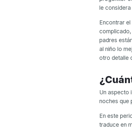
le considera 
Encontrar el
complicado, 
padres está
al niño lo me
otro detalle 
¿Cuá
Un aspecto im
noches que p
En este peri
traduce en m