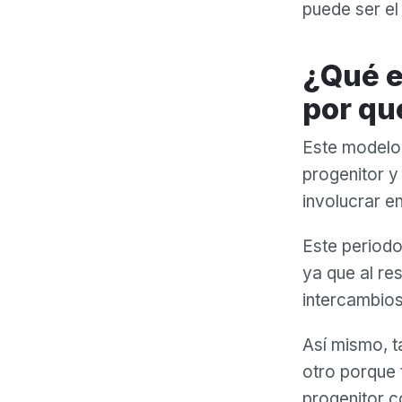
puede ser el
¿Qué es el modelo de custodia 70/30 y
por qu
Este modelo 
progenitor y
involucrar en
Este periodo
ya que al re
intercambios 
Así mismo, t
otro porque 
progenitor co