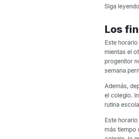
Siga leyendo
Los f
Este horario
mientas el o
progenitor n
semana permi
Además, dep
el colegio. 
rutina escola
Este horario 
más tiempo c
colegio, lo 