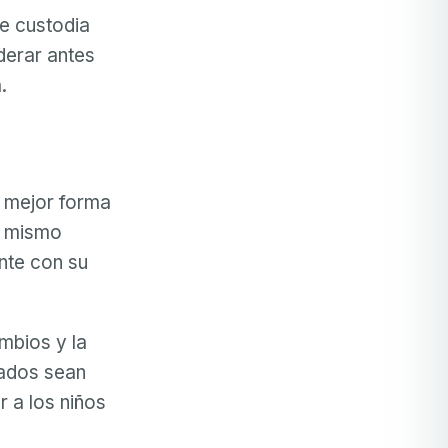
de custodia
derar antes
.
a mejor forma
l mismo
nte con su
mbios y la
rados sean
 a los niños