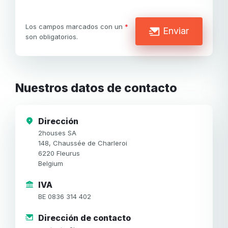
Los campos marcados con un
*
Enviar
Tu correo electrónico
son obligatorios.
Tu correo electrónico
Contraseña
Nuestros datos de contacto
Contraseña
Confirmación de la contraseña
Dirección
El
2houses SA
Iniciar sesión
¿Ha olvidado su contraseña?
correo
148, Chaussée de Charleroi
electrónico
6220 Fleurus
Crear mi cuenta
o
Belgium
O inicie sesión por
la
contraseña
IVA
O regístrese por
Facebook
Google
Apple
no
BE 0836 314 402
son
Facebook
Google
Apple
válidos
Dirección de contacto