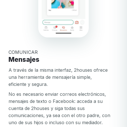
El
Iniciar sesión
¿Ha olvidado su contraseña?
correo
electrónico
Crear mi cuenta
o
O inicie sesión por
la
contraseña
O regístrese por
Facebook
Google
Apple
no
son
COMUNICAR
Facebook
Google
Apple
válidos
Mensajes
A través de la misma interfaz, 2houses ofrece
una herramienta de mensajería simple,
eficiente y segura.
No es necesario enviar correos electrónicos,
mensajes de texto o Facebook: acceda a su
cuenta de 2houses y siga todas sus
comunicaciones, ya sea con el otro padre, con
uno de sus hijos o incluso con su mediador.