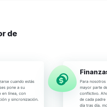
Contraseña
Contraseña
Confirmación de la contraseña
El
Iniciar sesión
¿Ha olvidado su contraseña?
correo
electrónico
Crear mi cuenta
o
O inicie sesión por
la
contraseña
O regístrese por
Facebook
Google
Apple
no
son
Facebook
Google
Apple
Finanza
válidos
zarse cuando estás
Para nosotros 
uses pone a su
mayor parte de
 en línea, con
conflictivo. A
ión y sincronización.
de cada padre 
día tras día, 