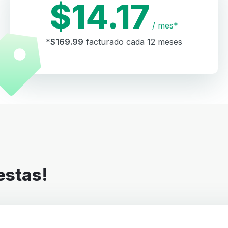
$14.17
/ mes*
*
$169.99
facturado cada 12 meses
estas!