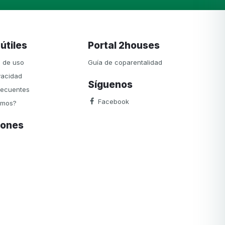
 útiles
Portal 2houses
 de uso
Guía de coparentalidad
vacidad
Síguenos
recuentes
Facebook
omos?
ciones