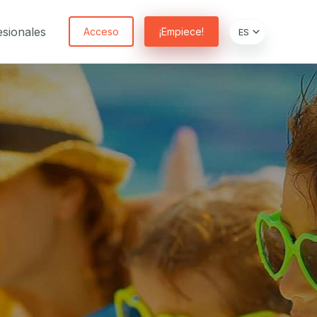
sionales
Acceso
¡Empiece!