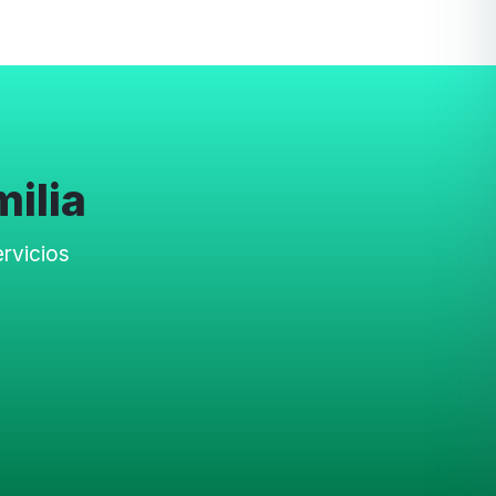
milia
rvicios