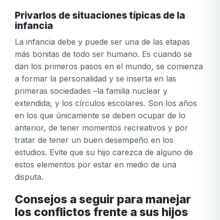
contraseña
Privarlos de situaciones típicas de la
O regístrese por
Facebook
Google
Apple
no
infancia
son
Facebook
Google
Apple
válidos
La infancia debe y puede ser una de las etapas
más bonitas de todo ser humano. Es cuando se
dan los primeros pasos en el mundo, se comienza
a formar la personalidad y se inserta en las
primeras sociedades –la familia nuclear y
extendida, y los círculos escolares. Son los años
en los que únicamente se deben ocupar de lo
anterior, de tener momentos recreativos y por
tratar de tener un buen desempeño en los
estudios. Evite que su hijo carezca de alguno de
estos elementos por estar en medio de una
disputa.
Consejos a seguir para manejar
los conflictos frente a sus hijos