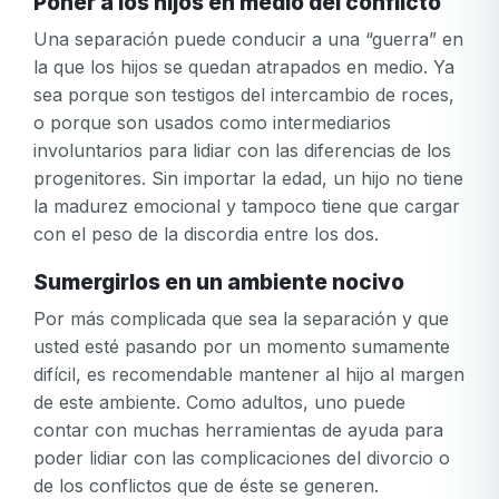
Poner a los hijos en medio del conflicto
Una separación puede conducir a una “guerra” en
la que los hijos se quedan atrapados en medio. Ya
sea porque son testigos del intercambio de roces,
o porque son usados como intermediarios
involuntarios para lidiar con las diferencias de los
progenitores. Sin importar la edad, un hijo no tiene
Tu correo electrónico
la madurez emocional y tampoco tiene que cargar
Tu correo electrónico
con el peso de la discordia entre los dos.
Contraseña
Sumergirlos en un ambiente nocivo
Contraseña
Por más complicada que sea la separación y que
usted esté pasando por un momento sumamente
Confirmación de la contraseña
difícil, es recomendable mantener al hijo al margen
de este ambiente. Como adultos, uno puede
El
Iniciar sesión
¿Ha olvidado su contraseña?
contar con muchas herramientas de ayuda para
correo
electrónico
poder lidiar con las complicaciones del divorcio o
Crear mi cuenta
o
de los conflictos que de éste se generen.
O inicie sesión por
la