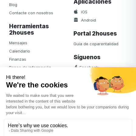
Aplicaciones
Blog
iOS
Contacte con nosotros
Android
Herramientas
2houses
Portal 2houses
Mensajes
Guía de coparentalidad
Calendario
Síguenos
Finanzas
Banco de información
Facebook
Notificaciones
Álbumes de foto
Diario
Acceso