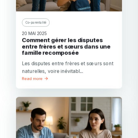
Mot de passe
Confirmation de mot de passe
Co-parentalité
Email
20 MAI 2025
Connexion
Mot de passe oublié?
ou
Comment gérer les disputes
mot
entre frères et sœurs dans une
Créer mon compte
de
famille recomposée
Ou connectez-vous via
passe
invalide
Les disputes entre frères et sœurs sont
Ou inscrivez-vous via
Facebook
Google
Apple
naturelles, voire inévitabl...
Facebook
Google
Apple
Read more