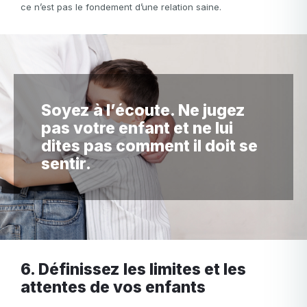
ce n’est pas le fondement d’une relation saine.
Mon email
Soyez à l’écoute. Ne jugez
Mon email
pas votre enfant et ne lui
dites pas comment il doit se
Mot de passe
sentir.
Mot de passe
Confirmation de mot de passe
Email
Connexion
Mot de passe oublié?
ou
mot
6. Définissez les limites et les
Créer mon compte
de
attentes de vos enfants
Ou connectez-vous via
passe
invalide