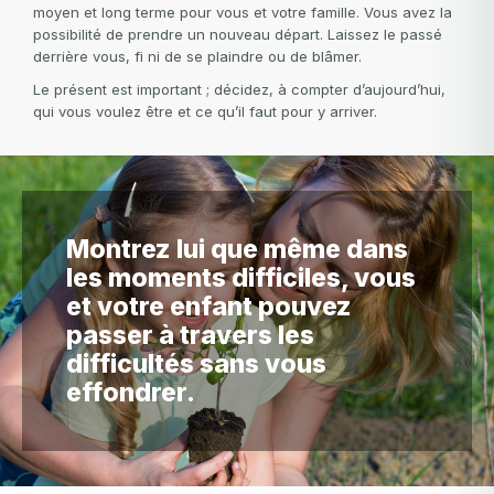
moyen et long terme pour vous et votre famille. Vous avez la
possibilité de prendre un nouveau départ. Laissez le passé
derrière vous, fi ni de se plaindre ou de blâmer.
Le présent est important ; décidez, à compter d’aujourd’hui,
qui vous voulez être et ce qu’il faut pour y arriver.
Montrez lui que même dans
les moments difficiles, vous
et votre enfant pouvez
passer à travers les
difficultés sans vous
effondrer.