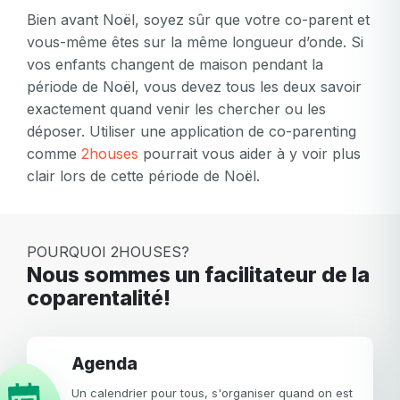
Ou connectez-vous via
passe
Bien avant Noël, soyez sûr que votre co-parent et
invalide
vous-même êtes sur la même longueur d’onde. Si
Ou inscrivez-vous via
Facebook
Google
Apple
vos enfants changent de maison pendant la
Facebook
Google
Apple
période de Noël, vous devez tous les deux savoir
exactement quand venir les chercher ou les
déposer. Utiliser une application de co-parenting
comme
2houses
pourrait vous aider à y voir plus
clair lors de cette période de Noël.
POURQUOI 2HOUSES?
Nous sommes un facilitateur de la
coparentalité!
Agenda
Un calendrier pour tous, s'organiser quand on est