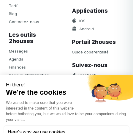
Tarif
Applications
Blog
iOS
Contactez-nous
Android
Les outils
2houses
Portail 2houses
Messages
Guide coparentalité
Agenda
Suivez-nous
Finances
Banque d'information
Facebook
Notifications
Albums
Journal
Accès