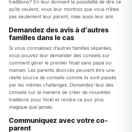
traditions? En leur donnant la possibilité de dire ce
qu’ils veulent, vous leur montrez que vous n’êtes
pas seulement leur parent, mais aussi leur ami.
Demandez des avis à d’autres
familles dans le cas
Si vous connaissez d’autres familles séparées,
Mon email
vous pouvez leur demander des conseils sur
comment gérer le premier Noël sans papa ou
Mon email
maman. Les parents divorcés peuvent être une
Mot de passe
réelle source de conseils comme ils sont passés
par les mêmes challenges. Demandez-leur des
Mot de passe
conseils sur la manière de créer de nouvelles
Confirmation de mot de passe
traditions pour Noël et rendre ce jour plus
magique que jamais.
Email
Connexion
Mot de passe oublié?
ou
Communiquez avec votre co-
mot
parent
Créer mon compte
de