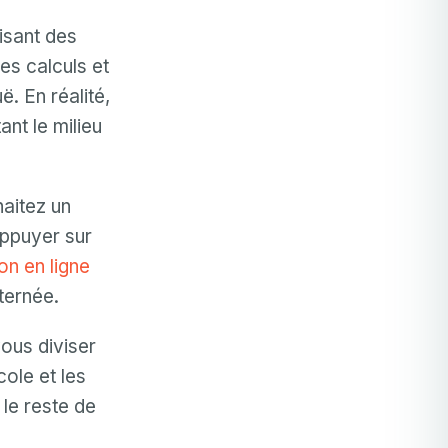
lisant des
les calculs et
. En réalité,
nt le milieu
aitez un
appuyer sur
ion en ligne
ternée.
vous diviser
ole et les
le reste de