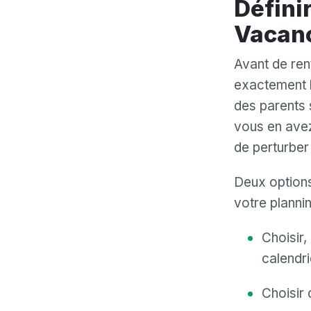
Définir un Planning de Garde pour les
Vacanc
Avant de ren
exactement l
des parents s
vous en avez l
de perturber
Deux options 
votre planni
Choisir,
calendri
Choisir 