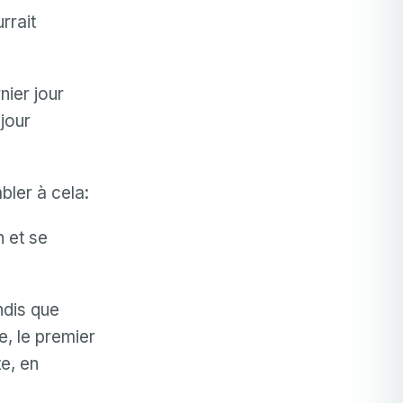
rrait
ier jour
jour
bler à cela:
 et se
ndis que
e, le premier
e, en