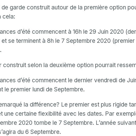
Mot de passe
 de garde construit autour de la première option pou
 cela:
Confirmation de mot de passe
ances d’été commencent à 16h le 29 Juin 2020 (dern
Email
Connexion
Mot de passe oublié?
ou
 et se terminent à 8h le 7 Septembre 2020 (premier 
mot
Créer mon compte
.
de
Ou connectez-vous via
passe
invalide
r construit selon la deuxième option pourrait ressem
Ou inscrivez-vous via
Facebook
Google
Apple
Facebook
Google
Apple
ances d’été commencent le dernier vendredi de Juin
t le premier lundi de Septembre.
marqué la différence? Le premier est plus rigide ta
t une certaine flexibilité avec les dates. Par exempl
tembre 2020 tombe le 7 Septembre. L’année suivant
 s’agira du 6 Septembre.