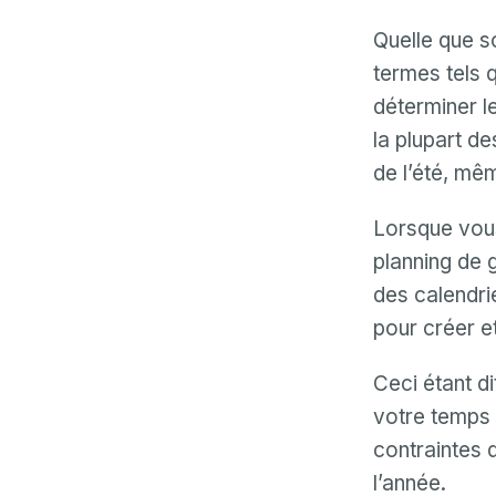
Quelle que so
termes tels q
déterminer le
la plupart d
de l’été, mêm
Lorsque vous
planning de 
des calendrie
pour créer e
Ceci étant di
votre temps 
contraintes 
l’année.