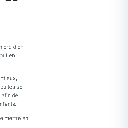
nière d’en
tout en
nt eux,
adultes se
 afin de
nfants.
de mettre en