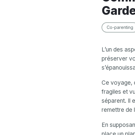
Garde
Co-parenting
L’un des asp
préserver vos
s’épanouissan
Ce voyage, q
fragiles et v
séparent. Il 
remettre de l
En supposant
place un pla