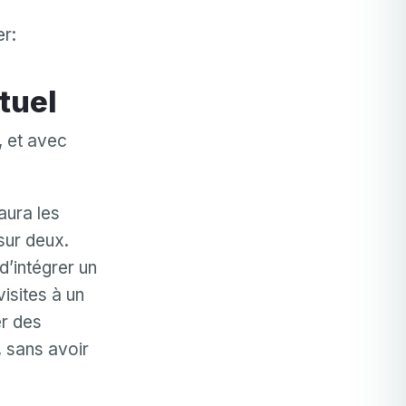
er:
tuel
, et avec
aura les
sur deux.
d’intégrer un
visites à un
er des
 sans avoir