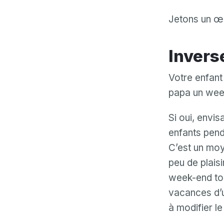
Jetons un œi
Invers
Votre enfant
papa un wee
Si oui, envi
enfants pend
C’est un moy
peu de plaisi
week-end tou
vacances d’u
à modifier le