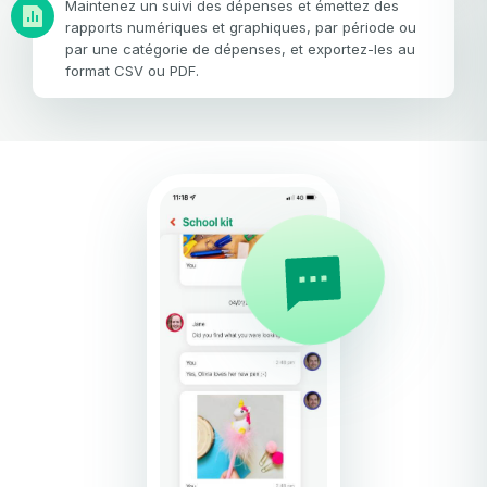
Maintenez un suivi des dépenses et émettez des
rapports numériques et graphiques, par période ou
par une catégorie de dépenses, et exportez-les au
format CSV ou PDF.
Mon email
Mon email
Mot de passe
Mot de passe
Confirmation de mot de passe