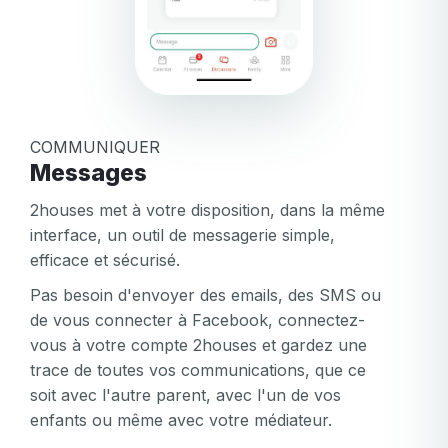
Email
Connexion
Mot de passe oublié?
ou
mot
Créer mon compte
de
Ou connectez-vous via
passe
invalide
COMMUNIQUER
Ou inscrivez-vous via
Facebook
Google
Apple
Messages
Facebook
Google
Apple
2houses met à votre disposition, dans la même
interface, un outil de messagerie simple,
efficace et sécurisé.
Pas besoin d'envoyer des emails, des SMS ou
de vous connecter à Facebook, connectez-
vous à votre compte 2houses et gardez une
trace de toutes vos communications, que ce
soit avec l'autre parent, avec l'un de vos
enfants ou même avec votre médiateur.