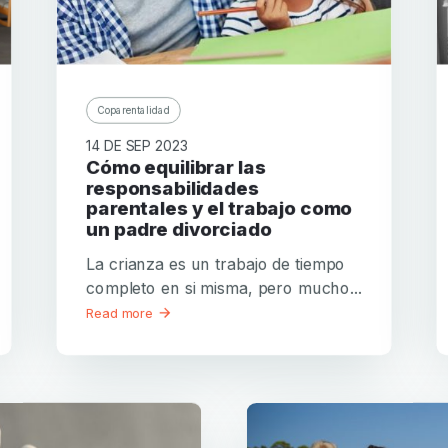
Contraseña
Confirmación de la contraseña
El
Coparentalidad
Iniciar sesión
¿Ha olvidado su contraseña?
correo
electrónico
14 DE SEP 2023
Crear mi cuenta
o
Cómo equilibrar las
O inicie sesión por
la
responsabilidades
contraseña
parentales y el trabajo como
O regístrese por
Facebook
Google
Apple
no
un padre divorciado
son
Facebook
Google
Apple
La crianza es un trabajo de tiempo
válidos
completo en si misma, pero mucho...
Read more