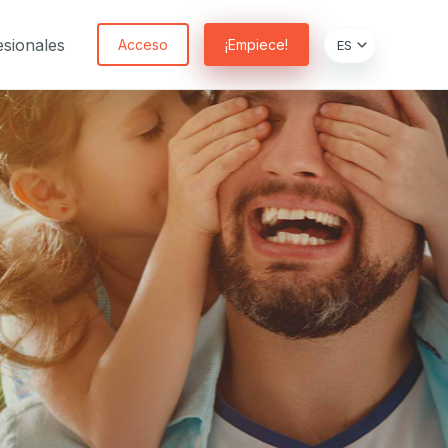
sionales
Acceso
¡Empiece!