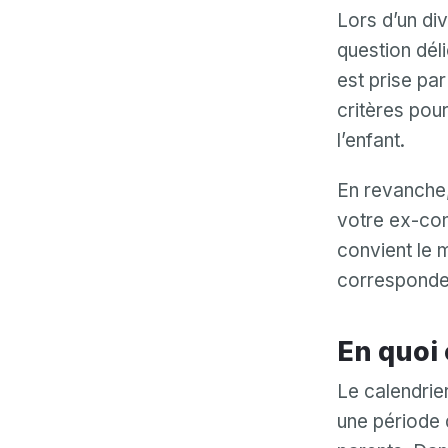
Lors d’un di
question déli
est prise par
critères pour
l’enfant.
En revanche,
votre ex-conj
convient le 
corresponden
En quoi
Le calendrie
une période 