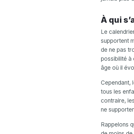
À qui s
Le calendrier
supportent m
de ne pas tro
possibilité à
âge où il év
Cependant, l
tous les enfa
contraire, le
ne supportent
Rappelons qu
de moins de t