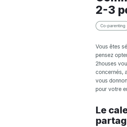
2-3 p
Co-parenting
Vous êtes sé
pensez opter
2houses vous 
concernés, a
vous donnons
pour votre en
Le calendrier 2-2-3, un accord de garde
partag