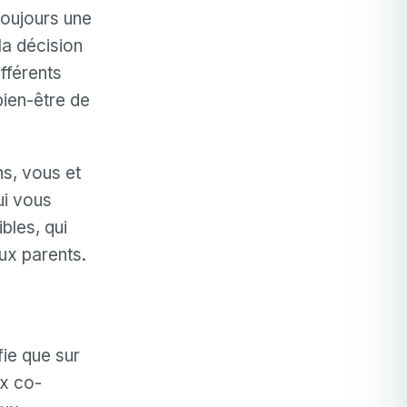
toujours une
 la décision
ifférents
bien-être de
ns, vous et
ui vous
bles, qui
eux parents.
fie que sur
ux co-