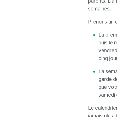
parents. Dans
semaines.
Prenons un 
La premi
puis le 
vendredi
cinq jou
La semai
garde de
que votr
samedi 
Le calendrier
jamais plus d