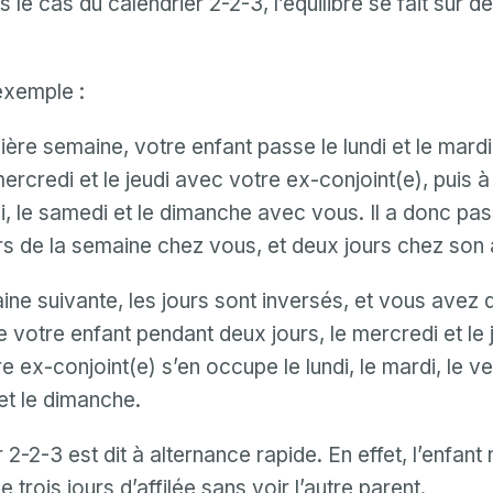
 le cas du calendrier 2-2-3, l’équilibre se fait sur d
exemple :
ère semaine, votre enfant passe le lundi et le mard
mercredi et le jeudi avec votre ex-conjoint(e), puis 
, le samedi et le dimanche avec vous. Il a donc pas
rs de la semaine chez vous, et deux jours chez son 
ne suivante, les jours sont inversés, et vous avez 
 votre enfant pendant deux jours, le mercredi et le j
e ex-conjoint(e) s’en occupe le lundi, le mardi, le ve
Mon email
et le dimanche.
Mon email
 2-2-3 est dit à alternance rapide. En effet, l’enfant
Mot de passe
e trois jours d’affilée sans voir l’autre parent.