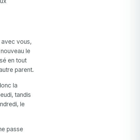
eux
i avec vous,
à nouveau le
sé en tout
autre parent.
donc la
eudi, tandis
ndredi, le
 ne passe