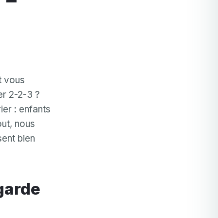
t vous
er 2-2-3 ?
ier : enfants
out, nous
sent bien