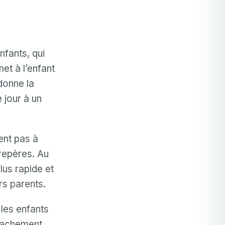
nfants, qui
et à l’enfant
 donne la
e jour à un
ent pas à
 repères. Au
lus rapide et
rs parents.
les enfants
attachement