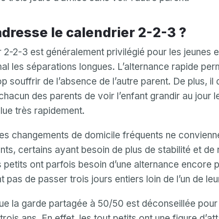
Mot de passe
Confirmation de mot de passe
’adresse le calendrier 2-2-3 ?
 2-2-3 est généralement privilégié pour les jeunes e
Email
Connexion
Mot de passe oublié?
ou
al les séparations longues. L’alternance rapide perm
mot
Créer mon compte
p souffrir de l’absence de l’autre parent. De plus, il
de
Ou connectez-vous via
passe
 chacun des parents de voir l’enfant grandir au jour l
invalide
Ou inscrivez-vous via
Facebook
Google
Apple
olue très rapidement.
Facebook
Google
Apple
es changements de domicile fréquents ne convienn
nts, certains ayant besoin de plus de stabilité et de
s petits ont parfois besoin d’une alternance encore p
 pas de passer trois jours entiers loin de l’un de leu
e la garde partagée à 50/50 est déconseillée pour 
rois ans. En effet, les tout petits ont une figure d’