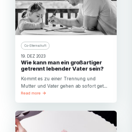
Passwort
Passwort wiederholen
E-
Anmelden
Haben Sie Ihr Passwort vergessen?
Mail
oder
Konto erstellen
Co-Elternschaft
Passwort
Oder melden Sie sich an mit
ist
19. DEZ 2023
ungültig
Wie kann man ein großartiger
Oder mit
Facebook
Google
Apple
getrennt lebender Vater sein?
Facebook
Google
Apple
Kommt es zu einer Trennung und
Mutter und Vater gehen ab sofort get...
Read more